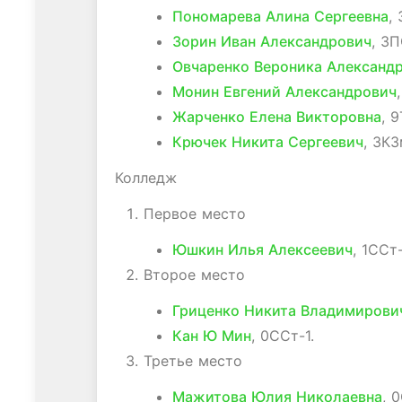
Пономарева Алина Сергеевна
,
Зорин Иван Александрович
, 3П
Овчаренко Вероника Александ
Монин Евгений Александрович
Жарченко Елена Викторовна
, 9
Крючек Никита Сергеевич
, 3КЗ
Колледж
Первое место
Юшкин Илья Алексеевич
, 1ССт-
Второе место
Гриценко Никита Владимирови
Кан Ю Мин
, 0ССт-1.
Третье место
Мажитова Юлия Николаевна
, 