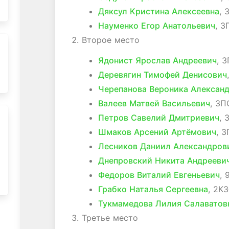
Дяксул Кристина Алексеевна
, 
Науменко Егор Анатольевич
, 3
Второе место
Ядонист Ярослав Андреевич
, 3
Деревягин Тимофей Денисович
Черепанова Вероника Алексан
Валеев Матвей Васильевич
, 3П
Петров Савелий Дмитриевич
, 
Шмаков Арсений Артёмович
, 3
Лесников Даниил Александров
Днепровский Никита Андрееви
Федоров Виталий Евгеньевич
, 
Грабко Наталья Сергеевна
, 2КЗ
Тукмамедова Лилия Салаватов
Третье место