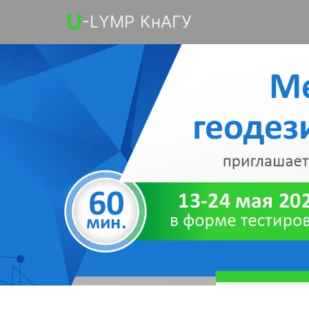
U
-LYMP КнАГУ